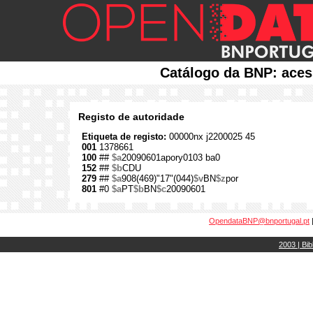
Catálogo da BNP: aces
Registo de autoridade
Etiqueta de registo:
00000nx j2200025 45
001
1378661
100
##
$a
20090601apory0103 ba0
152
##
$b
CDU
279
##
$a
908(469)"17"(044)
$v
BN
$z
por
801
#0
$a
PT
$b
BN
$c
20090601
OpendataBNP@bnportugal.pt
2003 | Bib