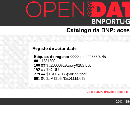
Catálogo da BNP: aces
Registo de autoridade
Etiqueta de registo:
00000nx j2200025 45
001
1381360
100
##
$a
20090619apory0103 ba0
152
##
$b
CDU
279
##
$a
311.2(035)
$v
BN
$z
por
801
#0
$a
PT
$b
BN
$c
20090619
OpendataBNP@bnportugal.pt
2003 | Bib