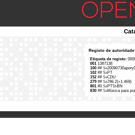
Cat
Registo de autoridade
Etiqueta de registo:
0000
001
1387138
100
##
$a
20090730apory
102
##
$a
PT
152
##
$a
CDU
279
##
$a
786.2(=1:469)
801
#0
$a
PT
$b
BN
830
##
$a
Música para pi