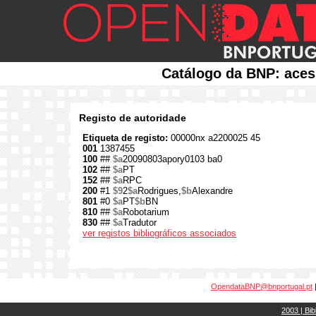
Catálogo da BNP: aces
Registo de autoridade
Etiqueta de registo:
00000nx a2200025 45
001
1387455
100
##
$a
20090803apory0103 ba0
102
##
$a
PT
152
##
$a
RPC
200
#1
$9
2
$a
Rodrigues,
$b
Alexandre
801
#0
$a
PT
$b
BN
810
##
$a
Robotarium
830
##
$a
Tradutor
ver registos bibliográficos associados
OpendataBNP@bnportugal.pt
2003 | Bib