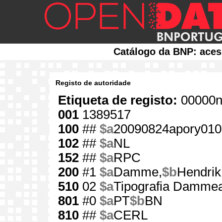
Catálogo da BNP: aces
Registo de autoridade
Etiqueta de registo:
00000n
001
1389517
100
##
$a
20090824apory010
102
##
$a
NL
152
##
$a
RPC
200
#1
$a
Damme,
$b
Hendrik
510
02
$a
Tipografia Damme
801
#0
$a
PT
$b
BN
810
##
$a
CERL