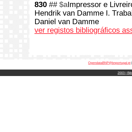
830
##
$a
Impressor e Livrei
Hendrik van Damme I. Trabal
Daniel van Damme
ver registos bibliográficos a
OpendataBNP@bnportugal.pt
2003 | Bib