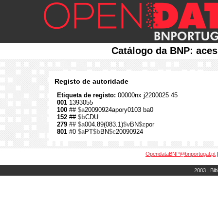
Catálogo da BNP: aces
Registo de autoridade
Etiqueta de registo:
00000nx j2200025 45
001
1393055
100
##
$a
20090924apory0103 ba0
152
##
$b
CDU
279
##
$a
004.89(083.1)
$v
BN
$z
por
801
#0
$a
PT
$b
BN
$c
20090924
OpendataBNP@bnportugal.pt
2003 | Bib