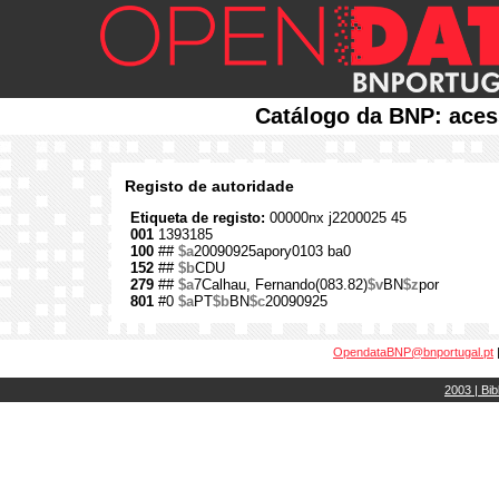
Catálogo da BNP: aces
Registo de autoridade
Etiqueta de registo:
00000nx j2200025 45
001
1393185
100
##
$a
20090925apory0103 ba0
152
##
$b
CDU
279
##
$a
7Calhau, Fernando(083.82)
$v
BN
$z
por
801
#0
$a
PT
$b
BN
$c
20090925
OpendataBNP@bnportugal.pt
2003 | Bib