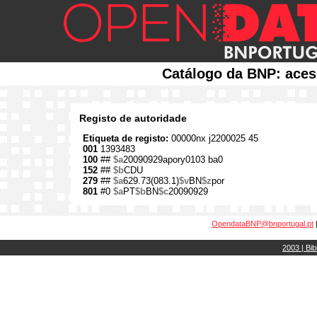
Catálogo da BNP: aces
Registo de autoridade
Etiqueta de registo:
00000nx j2200025 45
001
1393483
100
##
$a
20090929apory0103 ba0
152
##
$b
CDU
279
##
$a
629.73(083.1)
$v
BN
$z
por
801
#0
$a
PT
$b
BN
$c
20090929
OpendataBNP@bnportugal.pt
2003 | Bib