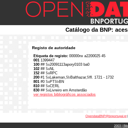
Catálogo da BNP: aces
Registo de autoridade
Etiqueta de registo:
00000nx a2200025 45
001
1399447
100
##
$a
20091113apory0103 ba0
102
##
$a
NL
152
##
$a
RPC
200
#1
$a
Lakeman,
$b
Balthazar,
$f
fl. 1721 - 1732
801
#0
$a
PT
$b
BN
810
##
$a
CERL
830
##
$a
Livreiro em Amsterdão
ver registos bibliográficos associados
OpendataBNP@bnportugal.pt
2003 | Bib