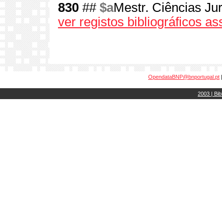
830
##
$a
Mestr. Ciências Jur
ver registos bibliográficos a
OpendataBNP@bnportugal.pt
2003 | Bib