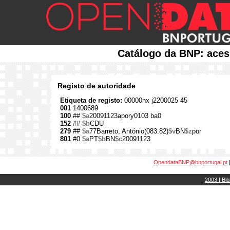
Catálogo da BNP: aces
Registo de autoridade
Etiqueta de registo:
00000nx j2200025 45
001
1400689
100
##
$a
20091123apory0103 ba0
152
##
$b
CDU
279
##
$a
77Barreto, António(083.82)
$v
BN
$z
por
801
#0
$a
PT
$b
BN
$c
20091123
OpendataBNP@bnportugal.pt
2003 | Bib