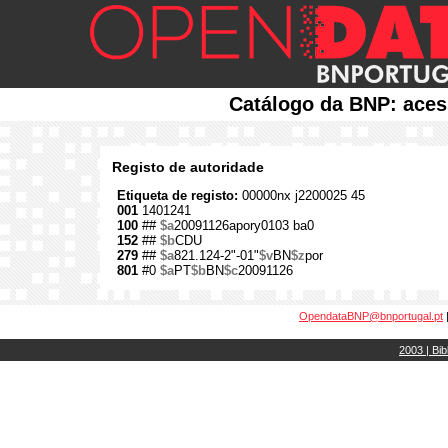
Catálogo da BNP: aces
Registo de autoridade
Etiqueta de registo:
00000nx j2200025 45
001
1401241
100
##
$a
20091126apory0103 ba0
152
##
$b
CDU
279
##
$a
821.124-2"-01"
$v
BN
$z
por
801
#0
$a
PT
$b
BN
$c
20091126
OpendataBNP@bnportugal.pt
2003 | Bib