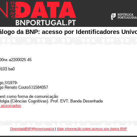
álogo da BNP: acesso por Identificadores Unív
0nx a2200025 45
0103 ba0
go,
$f
1979-
go Renato Couto
$3
1584057
quest como forma de comunicação
olgia (Ciências Cognitivas). Prof. EVT. Banda Desenhada
os associados
OpendataBNP@bnportugal.pt
|
Mais informação sobre acesso aos dados BNP