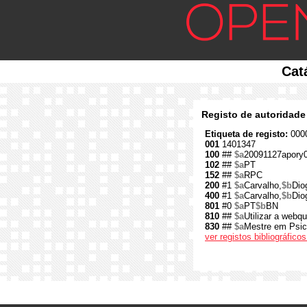
Cat
Registo de autoridade
Etiqueta de registo:
0000
001
1401347
100
##
$a
20091127apory
102
##
$a
PT
152
##
$a
RPC
200
#1
$a
Carvalho,
$b
Dio
400
#1
$a
Carvalho,
$b
Dio
801
#0
$a
PT
$b
BN
810
##
$a
Utilizar a web
830
##
$a
Mestre em Psicl
ver registos bibliográfic