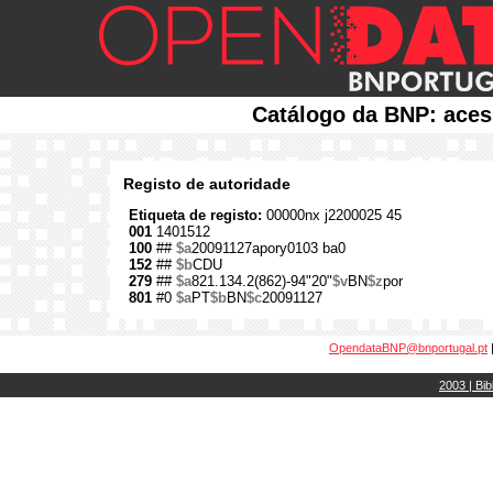
Catálogo da BNP: aces
Registo de autoridade
Etiqueta de registo:
00000nx j2200025 45
001
1401512
100
##
$a
20091127apory0103 ba0
152
##
$b
CDU
279
##
$a
821.134.2(862)-94"20"
$v
BN
$z
por
801
#0
$a
PT
$b
BN
$c
20091127
OpendataBNP@bnportugal.pt
2003 | Bib