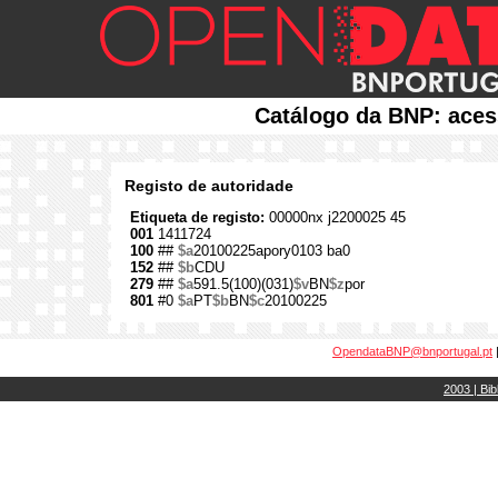
Catálogo da BNP: aces
Registo de autoridade
Etiqueta de registo:
00000nx j2200025 45
001
1411724
100
##
$a
20100225apory0103 ba0
152
##
$b
CDU
279
##
$a
591.5(100)(031)
$v
BN
$z
por
801
#0
$a
PT
$b
BN
$c
20100225
OpendataBNP@bnportugal.pt
2003 | Bib