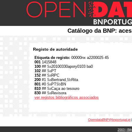
Catálogo da BNP: aces
Registo de autoridade
Etiqueta de registo:
00000nx a2200025 45
001
1415848
100
##
$a
20100330apory0103 ba0
102
##
$a
PT
152
##
$a
RPC
200
#1
$a
Bertrand,
$b
Rita
801
#0
$a
PT
$b
BN
810
##
$a
Caça ao tesouro
830
##
$a
Revisora
ver registos bibliográficos associados
OpendataBNP@bnportugal.pt
2003 | Bib