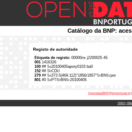
Catálogo da BNP: aces
Registo de autoridade
Etiqueta de registo:
00000nx j2200025 45
001
1416326
100
##
$a
20100405apory0103 ba0
152
##
$b
CDU
279
##
$a
373.5(469.112)"1856/1857"
$v
BN
$z
por
801
#0
$a
PT
$b
BN
$c
20100405
OpendataBNP@bnportugal.pt
2003 | Bib