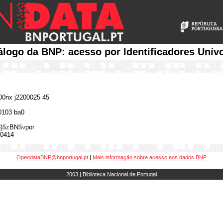
álogo da BNP: acesso por Identificadores Unív
0nx j2200025 45
0103 ba0
)
$z
BN
$v
por
0414
OpendataBNP@bnportugal.pt
|
Mais informação sobre acesso aos dados BNP
2003 | Biblioteca Nacional de Portugal