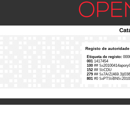
Cat
Registo de autoridade
Etiqueta de registo:
0000
001
1417454
100
##
$a
20100414apory
152
##
$b
CDU
279
##
$a
7A/Z(469.3)(038
801
#0
$a
PT
$b
BN
$c
2010