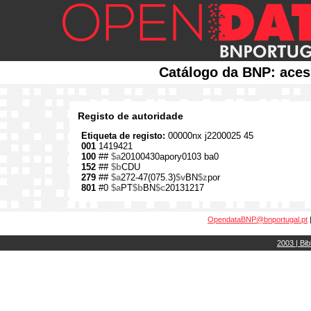
Catálogo da BNP: aces
Registo de autoridade
Etiqueta de registo:
00000nx j2200025 45
001
1419421
100
##
$a
20100430apory0103 ba0
152
##
$b
CDU
279
##
$a
272-47(075.3)
$v
BN
$z
por
801
#0
$a
PT
$b
BN
$c
20131217
OpendataBNP@bnportugal.pt
2003 | Bib