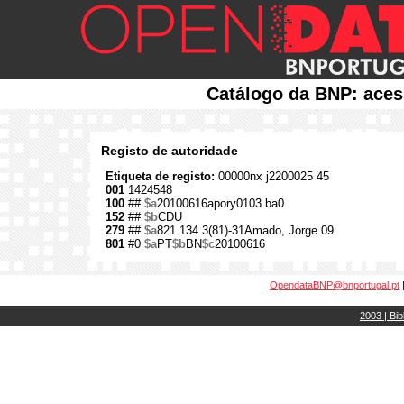
Catálogo da BNP: aces
Registo de autoridade
Etiqueta de registo:
00000nx j2200025 45
001
1424548
100
##
$a
20100616apory0103 ba0
152
##
$b
CDU
279
##
$a
821.134.3(81)-31Amado, Jorge.09
801
#0
$a
PT
$b
BN
$c
20100616
OpendataBNP@bnportugal.pt
2003 | Bib