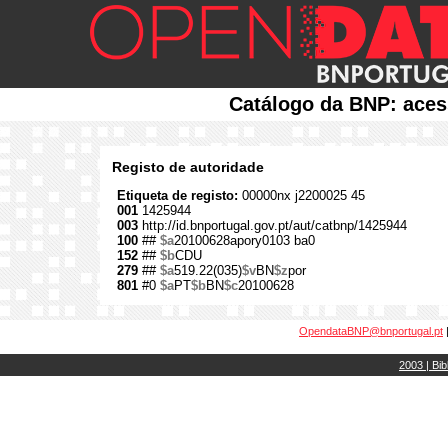
Catálogo da BNP: aces
Registo de autoridade
Etiqueta de registo:
00000nx j2200025 45
001
1425944
003
http://id.bnportugal.gov.pt/aut/catbnp/1425944
100
##
$a
20100628apory0103 ba0
152
##
$b
CDU
279
##
$a
519.22(035)
$v
BN
$z
por
801
#0
$a
PT
$b
BN
$c
20100628
OpendataBNP@bnportugal.pt
2003 | Bib