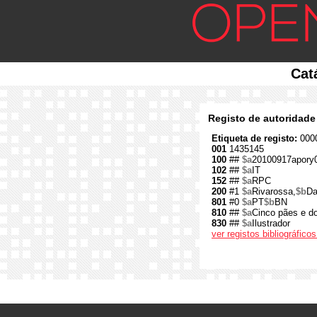
Cat
Registo de autoridade
Etiqueta de registo:
0000
001
1435145
100
##
$a
20100917apory
102
##
$a
IT
152
##
$a
RPC
200
#1
$a
Rivarossa,
$b
Da
801
#0
$a
PT
$b
BN
810
##
$a
Cinco pães e do
830
##
$a
Ilustrador
ver registos bibliográfic