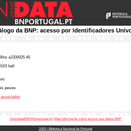
álogo da BNP: acesso por Identificadores Unív
0nx a2200025 45
0103 ba0
rio
is peixes
os associados
OpendataBNP@bnportugal.pt
|
Mais informação sobre acesso aos dados BNP
2003 | Biblioteca Nacional de Portugal