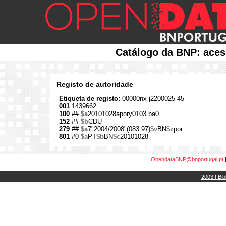
Catálogo da BNP: aces
Registo de autoridade
Etiqueta de registo:
00000nx j2200025 45
001
1439662
100
##
$a
20101028apory0103 ba0
152
##
$b
CDU
279
##
$a
7"2004/2008"(083.97)
$v
BN
$z
por
801
#0
$a
PT
$b
BN
$c
20101028
OpendataBNP@bnportugal.pt
2003 | Bib