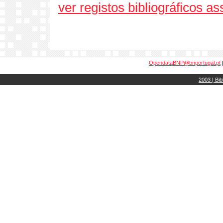
ver registos bibliográficos a
OpendataBNP@bnportugal.pt
2003 | Bib