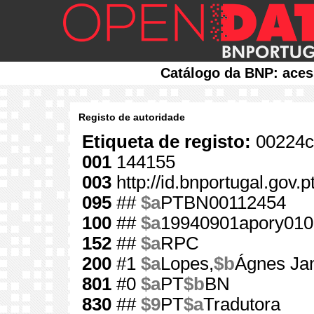
Catálogo da BNP: aces
Registo de autoridade
Etiqueta de registo:
00224c
001
144155
003
http://id.bnportugal.gov.
095
##
$a
PTBN00112454
100
##
$a
19940901apory010
152
##
$a
RPC
200
#1
$a
Lopes,
$b
Ágnes Ja
801
#0
$a
PT
$b
BN
830
##
$9
PT
$a
Tradutora