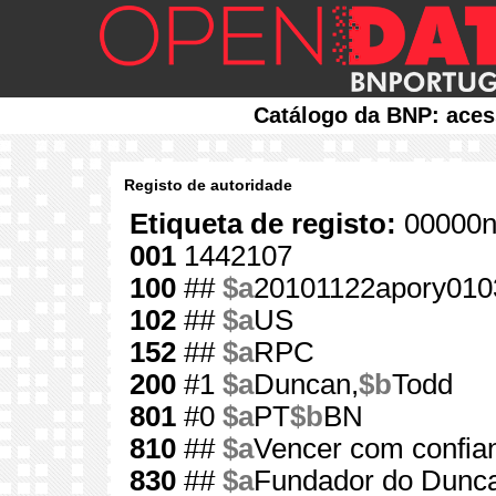
Catálogo da BNP: aces
Registo de autoridade
Etiqueta de registo:
00000n
001
1442107
100
##
$a
20101122apory010
102
##
$a
US
152
##
$a
RPC
200
#1
$a
Duncan,
$b
Todd
801
#0
$a
PT
$b
BN
810
##
$a
Vencer com confia
830
##
$a
Fundador do Dunca