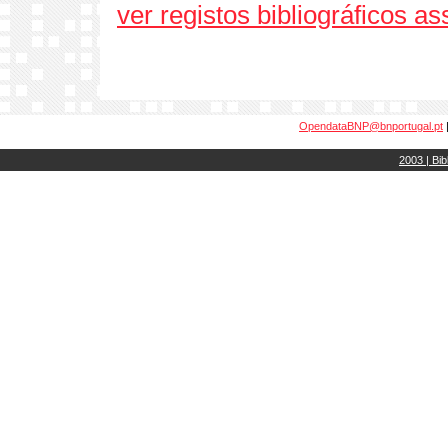
ver registos bibliográficos a
OpendataBNP@bnportugal.pt
2003 | Bib