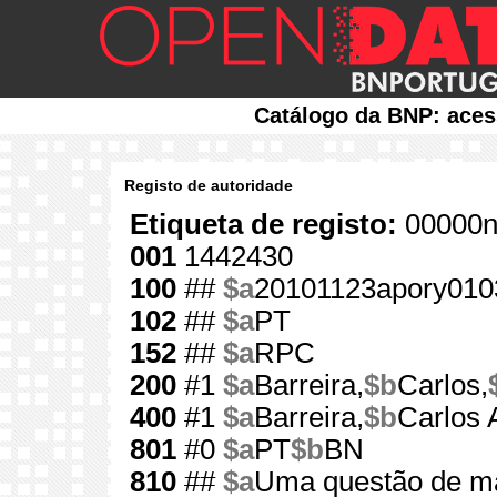
Catálogo da BNP: aces
Registo de autoridade
Etiqueta de registo:
00000n
001
1442430
100
##
$a
20101123apory010
102
##
$a
PT
152
##
$a
RPC
200
#1
$a
Barreira,
$b
Carlos,
400
#1
$a
Barreira,
$b
Carlos 
801
#0
$a
PT
$b
BN
810
##
$a
Uma questão de ma