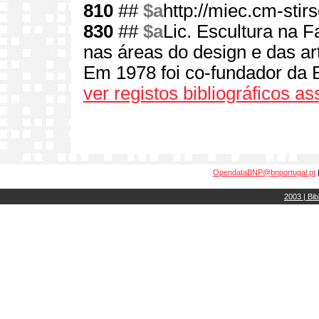
810
##
$a
http://miec.cm-stirs
830
##
$a
Lic. Escultura na F
nas áreas do design e das art
Em 1978 foi co-fundador da B
ver registos bibliográficos a
OpendataBNP@bnportugal.pt
2003 | Bib