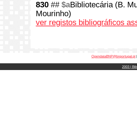
830
##
$a
Bibliotecária (B. M
Mourinho)
ver registos bibliográficos a
OpendataBNP@bnportugal.pt
2003 | Bib