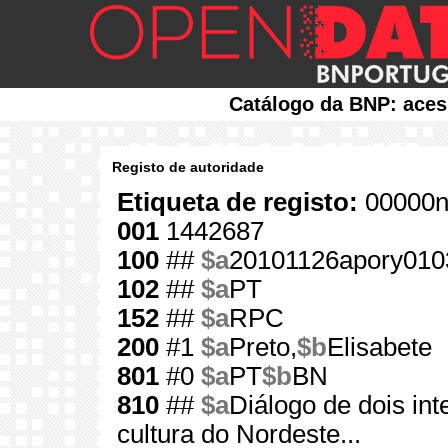
Catálogo da BNP: aces
Registo de autoridade
Etiqueta de registo:
00000n
001
1442687
100
##
$a
20101126apory010
102
##
$a
PT
152
##
$a
RPC
200
#1
$a
Preto,
$b
Elisabete
801
#0
$a
PT
$b
BN
810
##
$a
Diálogo de dois int
cultura do Nordeste...