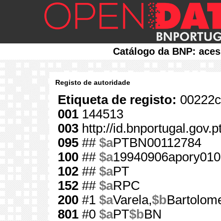
Catálogo da BNP: aces
Registo de autoridade
Etiqueta de registo:
00222c
001
144513
003
http://id.bnportugal.gov.
095
##
$a
PTBN00112784
100
##
$a
19940906apory010
102
##
$a
PT
152
##
$a
RPC
200
#1
$a
Varela,
$b
Bartolom
801
#0
$a
PT
$b
BN