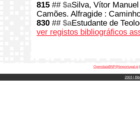
815
##
$a
Silva, Vítor Manuel
Camões. Alfragide : Caminho,
830
##
$a
Estudante de Teol
ver registos bibliográficos a
OpendataBNP@bnportugal.pt
2003 | Bib