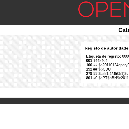
Cat
Registo de autoridade
Etiqueta de registo:
0000
001
1448404
100
##
$a
20110124apory
152
##
$b
CDU
279
##
$a
821.1/.8(051)
$v
801
#0
$a
PT
$b
BN
$c
2011