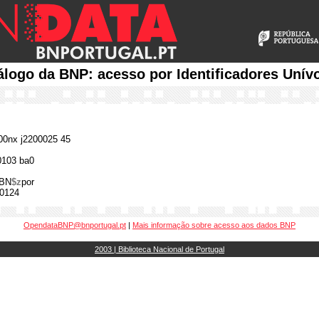
álogo da BNP: acesso por Identificadores Unív
0nx j2200025 45
0103 ba0
BN
$z
por
0124
OpendataBNP@bnportugal.pt
|
Mais informação sobre acesso aos dados BNP
2003 | Biblioteca Nacional de Portugal