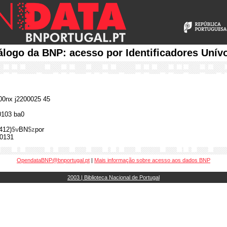
álogo da BNP: acesso por Identificadores Unív
0nx j2200025 45
0103 ba0
412)
$v
BN
$z
por
0131
OpendataBNP@bnportugal.pt
|
Mais informação sobre acesso aos dados BNP
2003 | Biblioteca Nacional de Portugal