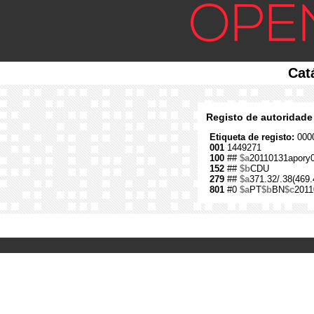
Cat
Registo de autoridade
Etiqueta de registo:
0000
001
1449271
100
##
$a
20110131apory
152
##
$b
CDU
279
##
$a
371.32/.38(469.
801
#0
$a
PT
$b
BN
$c
2011