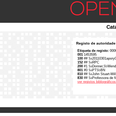
Cat
Registo de autoridade
Etiqueta de registo:
0000
001
1453595
100
##
$a
20110301apory
152
##
$a
RPC
200
#1
$a
Donner,
$b
Wend
801
#0
$a
PT
$b
BN
810
##
$a
John Stuart-Mill
830
##
$a
Professora de fi
ver registos bibliográfic