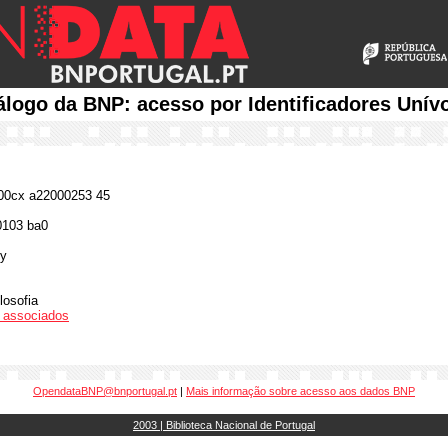
álogo da BNP: acesso por Identificadores Unív
0cx a22000253 45
0103 ba0
y
losofia
os associados
OpendataBNP@bnportugal.pt
|
Mais informação sobre acesso aos dados BNP
2003 | Biblioteca Nacional de Portugal