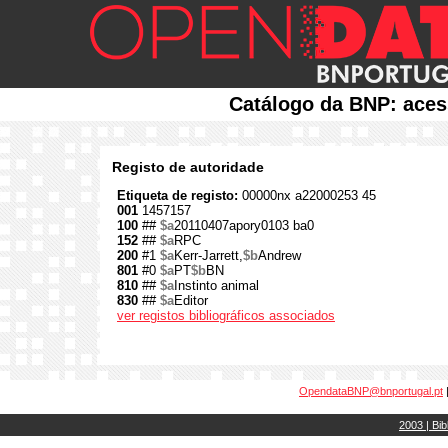
Catálogo da BNP: aces
Registo de autoridade
Etiqueta de registo:
00000nx a22000253 45
001
1457157
100
##
$a
20110407apory0103 ba0
152
##
$a
RPC
200
#1
$a
Kerr-Jarrett,
$b
Andrew
801
#0
$a
PT
$b
BN
810
##
$a
Instinto animal
830
##
$a
Editor
ver registos bibliográficos associados
OpendataBNP@bnportugal.pt
2003 | Bib