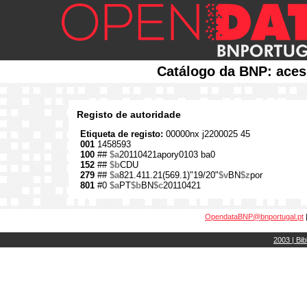
Catálogo da BNP: aces
Registo de autoridade
Etiqueta de registo:
00000nx j2200025 45
001
1458593
100
##
$a
20110421apory0103 ba0
152
##
$b
CDU
279
##
$a
821.411.21(569.1)"19/20"
$v
BN
$z
por
801
#0
$a
PT
$b
BN
$c
20110421
OpendataBNP@bnportugal.pt
2003 | Bib