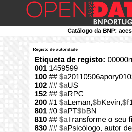
Catálogo da BNP: aces
Registo de autoridade
Etiqueta de registo:
00000n
001
1459599
100
##
$a
20110506apory010
102
##
$a
US
152
##
$a
RPC
200
#1
$a
Leman,
$b
Kevin,
$f
801
#0
$a
PT
$b
BN
810
##
$a
Transforme o seu fi
830
##
$a
Psicólogo, autor de