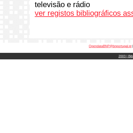
televisão e rádio
ver registos bibliográficos a
OpendataBNP@bnportugal.pt
2003 | Bib