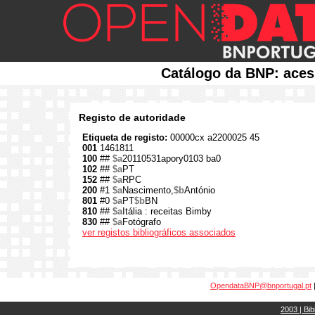
Catálogo da BNP: aces
Registo de autoridade
Etiqueta de registo:
00000cx a2200025 45
001
1461811
100
##
$a
20110531apory0103 ba0
102
##
$a
PT
152
##
$a
RPC
200
#1
$a
Nascimento,
$b
António
801
#0
$a
PT
$b
BN
810
##
$a
Itália : receitas Bimby
830
##
$a
Fotógrafo
ver registos bibliográficos associados
OpendataBNP@bnportugal.pt
2003 | Bib