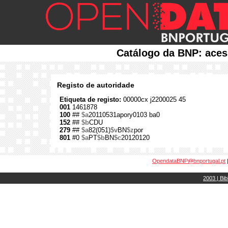
Catálogo da BNP: aces
Registo de autoridade
Etiqueta de registo:
00000cx j2200025 45
001
1461878
100
##
$a
20110531apory0103 ba0
152
##
$b
CDU
279
##
$a
82(051)
$v
BN
$z
por
801
#0
$a
PT
$b
BN
$c
20120120
OpendataBNP@bnportugal.pt
2003 | Bib