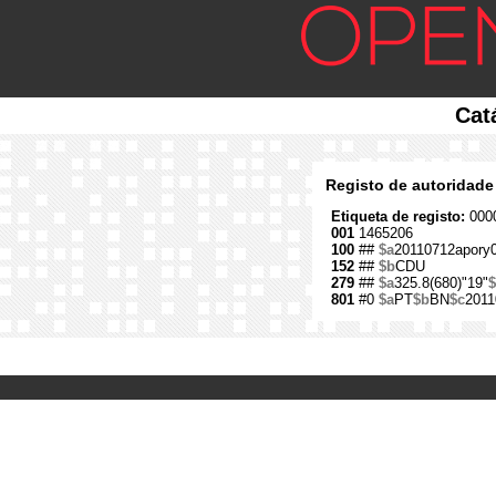
Cat
Registo de autoridade
Etiqueta de registo:
0000
001
1465206
100
##
$a
20110712apory
152
##
$b
CDU
279
##
$a
325.8(680)"19"
$
801
#0
$a
PT
$b
BN
$c
2011