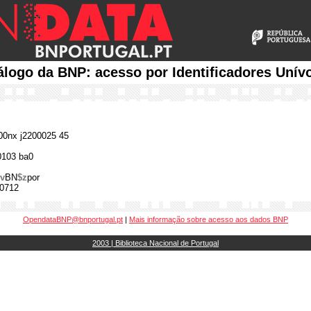
álogo da BNP: acesso por Identificadores Unív
0nx j2200025 45
0103 ba0
v
BN
$z
por
0712
OpendataBNP@bnportugal.pt
|
Mais informação sobre acesso aos dados BNP
2003 | Biblioteca Nacional de Portugal