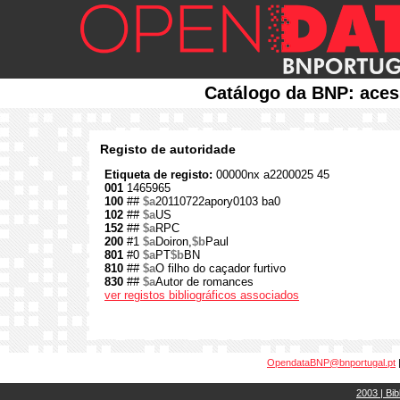
Catálogo da BNP: aces
Registo de autoridade
Etiqueta de registo:
00000nx a2200025 45
001
1465965
100
##
$a
20110722apory0103 ba0
102
##
$a
US
152
##
$a
RPC
200
#1
$a
Doiron,
$b
Paul
801
#0
$a
PT
$b
BN
810
##
$a
O filho do caçador furtivo
830
##
$a
Autor de romances
ver registos bibliográficos associados
OpendataBNP@bnportugal.pt
2003 | Bib