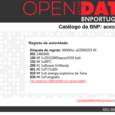
Catálogo da BNP: aces
Registo de autoridade
Etiqueta de registo:
00000nx a22000253 45
001
1466949
100
##
$a
20110805apory0103 ba0
152
##
$a
RPC
200
#1
$a
Brown,
$b
Wendy
801
#0
$a
PT
$b
BN
810
##
$a
A energia explosiva da Terra
830
##
$a
Fotografia
ver registos bibliográficos associados
OpendataBNP@bnportugal.pt
2003 | Bib