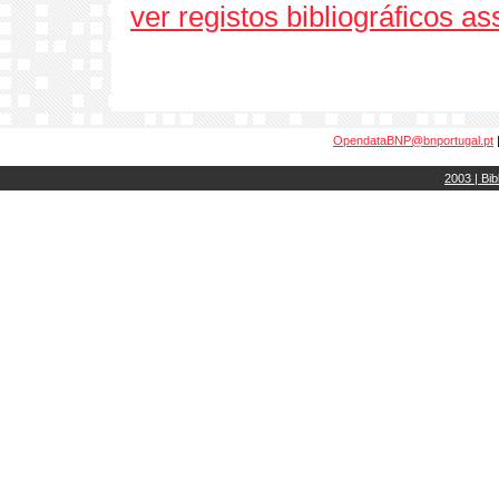
ver registos bibliográficos a
OpendataBNP@bnportugal.pt
2003 | Bib