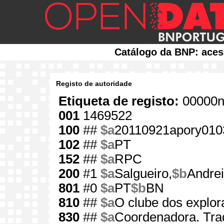
Catálogo da BNP: aces
Registo de autoridade
Etiqueta de registo:
00000n
001
1469522
100
##
$a
20110921apory010
102
##
$a
PT
152
##
$a
RPC
200
#1
$a
Salgueiro,
$b
Andre
801
#0
$a
PT
$b
BN
810
##
$a
O clube dos explor
830
##
$a
Coordenadora. Trad