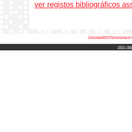
ver registos bibliográficos a
OpendataBNP@bnportugal.pt
2003 | Bib