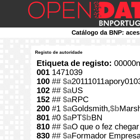
Catálogo da BNP: aces
Registo de autoridade
Etiqueta de registo:
00000n
001
1471039
100
##
$a
20111011apory010
102
##
$a
US
152
##
$a
RPC
200
#1
$a
Goldsmith,
$b
Marsh
801
#0
$a
PT
$b
BN
810
##
$a
O que o fez chegar
830
##
$a
Formador Empresar