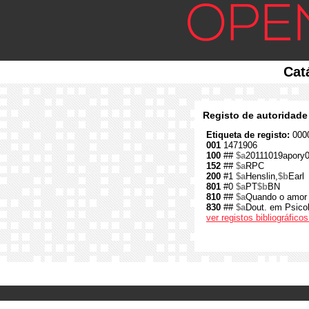
Cat
Registo de autoridade
Etiqueta de registo:
0000
001
1471906
100
##
$a
20111019apory
152
##
$a
RPC
200
#1
$a
Henslin,
$b
Earl
801
#0
$a
PT
$b
BN
810
##
$a
Quando o amor 
830
##
$a
Dout. em Psicol
ver registos bibliográfic