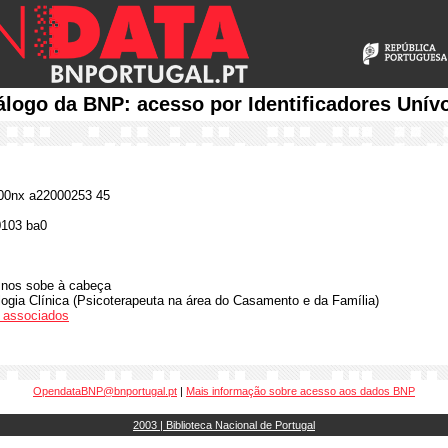
álogo da BNP: acesso por Identificadores Unív
0nx a22000253 45
0103 ba0
nos sobe à cabeça
ogia Clínica (Psicoterapeuta na área do Casamento e da Família)
os associados
OpendataBNP@bnportugal.pt
|
Mais informação sobre acesso aos dados BNP
2003 | Biblioteca Nacional de Portugal