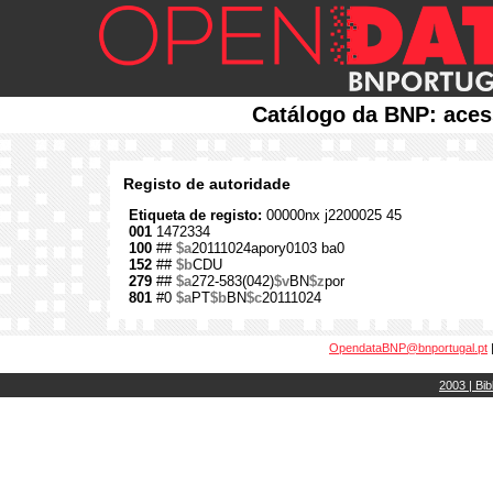
Catálogo da BNP: aces
Registo de autoridade
Etiqueta de registo:
00000nx j2200025 45
001
1472334
100
##
$a
20111024apory0103 ba0
152
##
$b
CDU
279
##
$a
272-583(042)
$v
BN
$z
por
801
#0
$a
PT
$b
BN
$c
20111024
OpendataBNP@bnportugal.pt
2003 | Bib