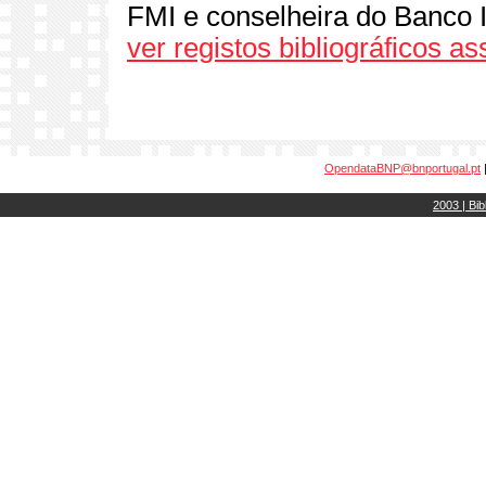
FMI e conselheira do Banco 
ver registos bibliográficos a
OpendataBNP@bnportugal.pt
2003 | Bib