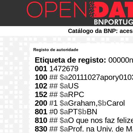
Catálogo da BNP: aces
Registo de autoridade
Etiqueta de registo:
00000n
001
1472679
100
##
$a
20111027apory010
102
##
$a
US
152
##
$a
RPC
200
#1
$a
Graham,
$b
Carol
801
#0
$a
PT
$b
BN
810
##
$a
O que nos faz feli
830
##
$a
Prof. na Univ. de 