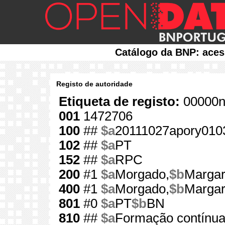
Catálogo da BNP: aces
Registo de autoridade
Etiqueta de registo:
00000n
001
1472706
100
##
$a
20111027apory010
102
##
$a
PT
152
##
$a
RPC
200
#1
$a
Morgado,
$b
Margar
400
#1
$a
Morgado,
$b
Margar
801
#0
$a
PT
$b
BN
810
##
$a
Formação contínua 