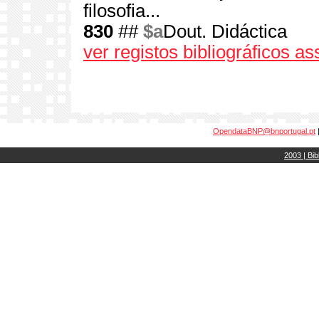
filosofia...
830
##
$a
Dout. Didáctica
ver registos bibliográficos a
OpendataBNP@bnportugal.pt
2003 | Bib