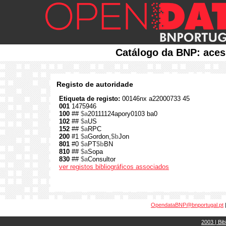
Catálogo da BNP: aces
Registo de autoridade
Etiqueta de registo:
00146nx a22000733 45
001
1475946
100
##
$a
20111124apory0103 ba0
102
##
$a
US
152
##
$a
RPC
200
#1
$a
Gordon,
$b
Jon
801
#0
$a
PT
$b
BN
810
##
$a
Sopa
830
##
$a
Consultor
ver registos bibliográficos associados
OpendataBNP@bnportugal.pt
2003 | Bib