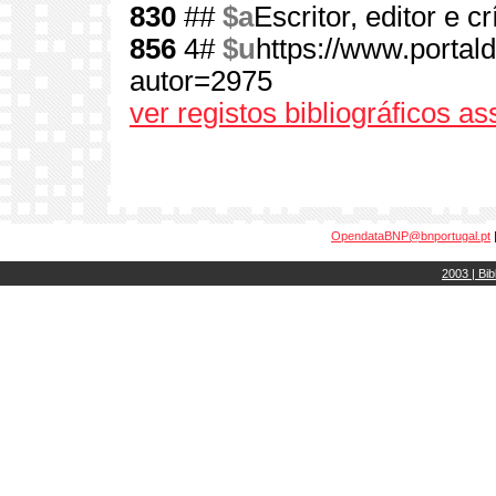
830
##
$a
Escritor, editor e crí
856
4#
$u
https://www.portal
autor=2975
ver registos bibliográficos a
OpendataBNP@bnportugal.pt
2003 | Bib