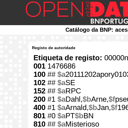
Catálogo da BNP: aces
Registo de autoridade
Etiqueta de registo:
00000n
001
1476686
100
##
$a
20111202apory010
102
##
$a
SE
152
##
$a
RPC
200
#1
$a
Dahl,
$b
Arne,
$f
pse
400
#1
$a
Arnald,
$b
Jan,
$f
19
801
#0
$a
PT
$b
BN
810
##
$a
Misterioso