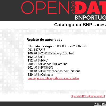
Catálogo da BNP: aces
Registo de autoridade
Etiqueta de registo:
00000nx a2200025 45
001
1478217
100
##
$a
20111221apory0103 ba0
102
##
$a
PT
152
##
$a
RPC
200
#1
$a
Passos,
$b
Catarina
801
#0
$a
PT
$b
BN
810
##
$a
Bimby: receitas com história
830
##
$a
Culinária
ver registos bibliográficos associados
OpendataBNP@bnportugal.pt
2003 | Bib