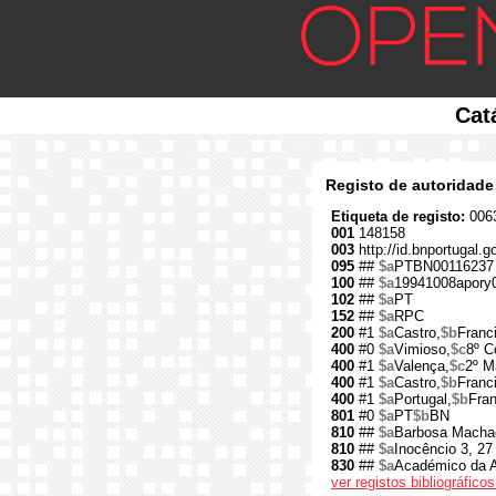
Cat
Registo de autoridade
Etiqueta de registo:
0063
001
148158
003
http://id.bnportugal.
095
##
$a
PTBN00116237
100
##
$a
19941008apory
102
##
$a
PT
152
##
$a
RPC
200
#1
$a
Castro,
$b
Franc
400
#0
$a
Vimioso,
$c
8º C
400
#1
$a
Valença,
$c
2º M
400
#1
$a
Castro,
$b
Franc
400
#1
$a
Portugal,
$b
Fran
801
#0
$a
PT
$b
BN
810
##
$a
Barbosa Macha
810
##
$a
Inocêncio 3, 27
830
##
$a
Académico da A
ver registos bibliográfic