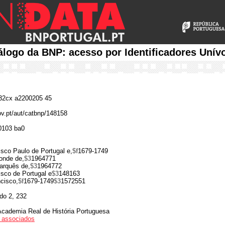
álogo da BNP: acesso por Identificadores Unív
2cx a2200205 45
gov.pt/aut/catbnp/148158
0103 ba0
isco Paulo de Portugal e,
$f
1679-1749
onde de,
$3
1964771
arquês de,
$3
1964772
isco de Portugal e
$3
148163
cisco,
$f
1679-1749
$3
1572551
do 2, 232
cademia Real de História Portuguesa
os associados