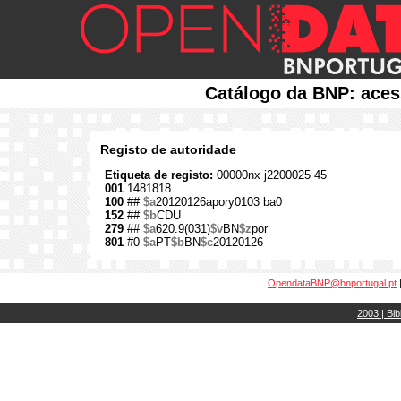
Catálogo da BNP: aces
Registo de autoridade
Etiqueta de registo:
00000nx j2200025 45
001
1481818
100
##
$a
20120126apory0103 ba0
152
##
$b
CDU
279
##
$a
620.9(031)
$v
BN
$z
por
801
#0
$a
PT
$b
BN
$c
20120126
OpendataBNP@bnportugal.pt
2003 | Bib